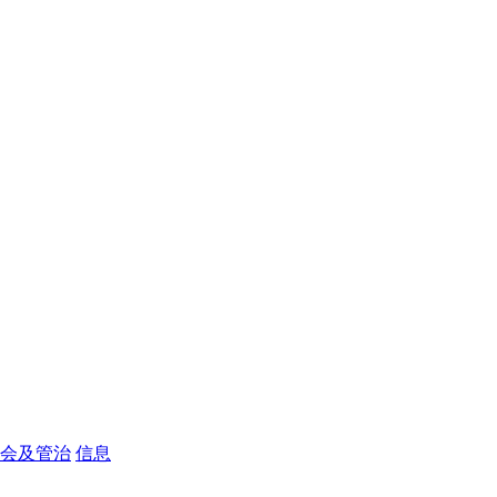
会及管治
信息