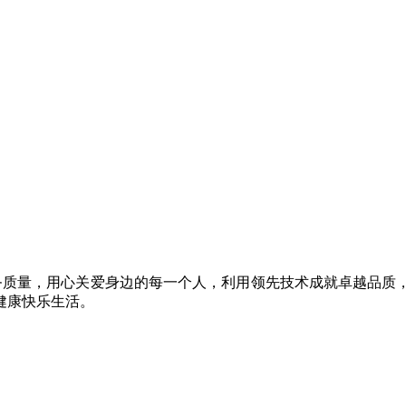
质量，用心关爱身边的每一个人，利用领先技术成就卓越品质，
健康快乐生活。