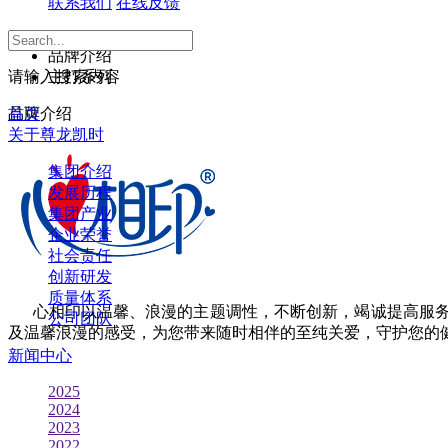
联系我们
在线反馈
品牌介绍
请输入搜索内容
主打系列
首页
品牌介绍
关于尊龙凯时
集团介绍
发展历程
集团产业
企业荣誉
社会责任
创新研发
质量体系
心相印以温馨、浪漫的主题调性，不断创新，竭诚提高服务
公司团队
及温馨浪漫的感受，为您带来随时相伴的至纯关爱，守护您的
新闻中心
2025
2024
2023
2022