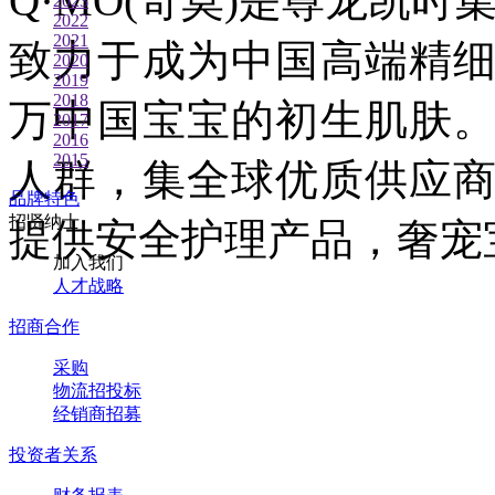
Q·MO(奇莫)是尊龙凯
2023
2022
2021
致力于成为中国高端精
2020
2019
2018
万中国宝宝的初生肌肤
2017
2016
2015
人群，集全球优质供应
品牌特色
招贤纳士
提供安全护理产品，奢宠
加入我们
人才战略
招商合作
采购
物流招投标
经销商招募
投资者关系