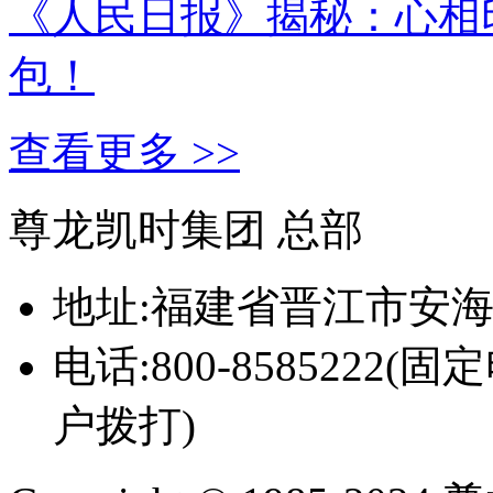
《人民日报》揭秘：心相
包！
查看更多 >>
尊龙凯时集团 总部
地址:福建省晋江市安
电话:800-8585222(固
户拨打)