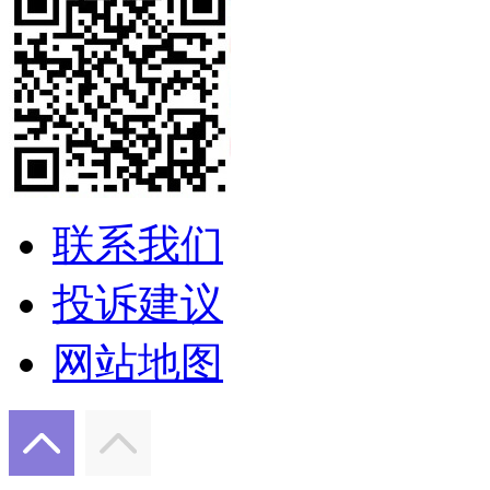
联系我们
投诉建议
网站地图