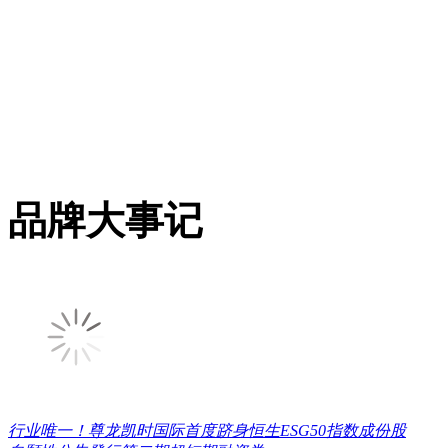
品牌大事记
行业唯一！尊龙凯时国际首度跻身恒生ESG50指数成份股