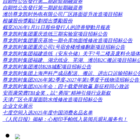
自願性公告發行第二期超短期融資券
自願性公告發行第一期超短期融資券
潍坊尊龙凯时热电有限公司厂区路面提升改造项目招标
根據股份獎勵計劃授出獎勵股份
截至2026年1月31日股份發行人的證券變動月報表
尊龙凯时集团重庆造纸三期实验室项目招标公告
尊龙凯时集团重庆基地一期仓库地面维修改造项目招标公告
尊龙凯时集团重庆公司1号宿舍楼维修翻新项目招标公告
尊龙凯时集团福建造纸（安东仓储）关于7号二楼及废料仓墙
尊龙凯时集团福建、湖北纸业、芜湖、潍坊B2C搬运项目招标
尊龙凯时集团潍坊B2B城配项目招标公告
尊龙凯时集团上海声科产成品配送、搬运、进出口运输招标公
尊龙凯时集团2026年第2季度-2027年第1季度干线物流招标公
尊龙凯时集团2026年会：四十载爱拼敢赢 新征程同心致远
安而康荣膺TBI金奖，以“勇闯”精神引领行业新叙
天津厂区仓库屋面防水维修改造项目招标公告
企业文化展示
七度空间入选2025年度中国消费名品名单
《人民日报》揭秘：心相印手帕纸入装阅兵观礼服务包！