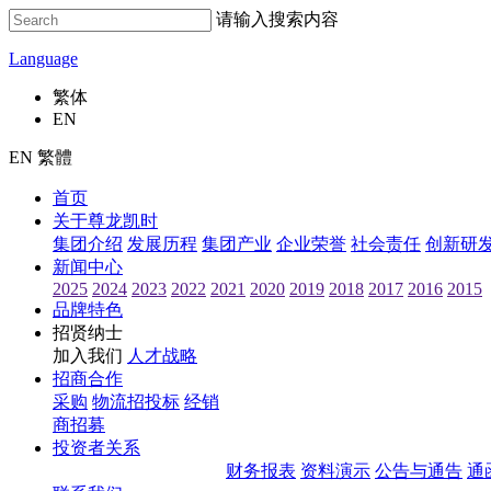
请输入搜索内容
Language
繁体
EN
EN 繁體
首页
关于尊龙凯时
集团介绍
发展历程
集团产业
企业荣誉
社会责任
创新研
新闻中心
2025
2024
2023
2022
2021
2020
2019
2018
2017
2016
2015
品牌特色
招贤纳士
加入我们
人才战略
招商合作
采购
物流招投标
经销
商招募
投资者关系
财务报表
资料演示
公告与通告
通